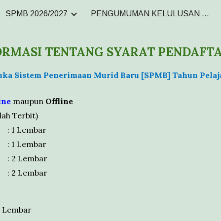
SPMB 2026/2027
PENGUMUMAN KELULUSAN TP. 2025-2026
ip to main content
Skip to navigat
ORMASI
TENTANG SYARAT PENDAFT
uka
Sistem Penerimaan Murid Baru [SPMB
] Tahun Pela
ine
maupun
Offline
dah Terbit)
: 1 Lembar
: 1 Lembar
: 2 Lembar
: 2 Lembar
Lembar