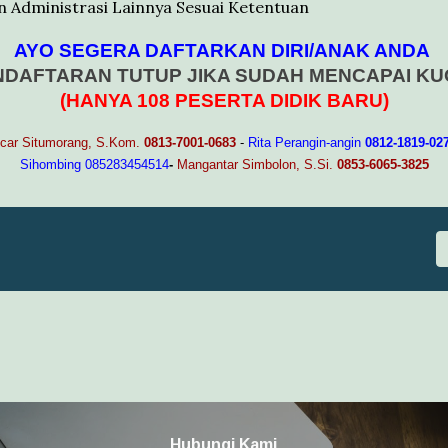
Administrasi Lainnya Sesuai Ketentuan
AYO SEGERA DAFTARKAN DIRI/ANAK ANDA
NDAFTARAN TUTUP JIKA SUDAH MENCAPAI KU
(HANYA 108 PESERTA DIDIK BARU)
car Situmorang, S.Kom.
0813-7001-0683
-
Rita Perangin-angin
0812-1819-02
Sihombing 085283454514
-
Mangantar Simbolon, S.Si.
0853-6065-3825
Hubungi Kami