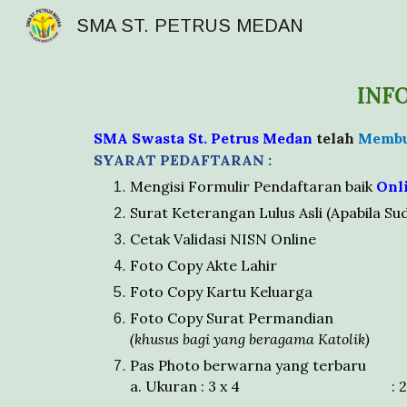
SMA ST. PETRUS MEDAN
Sk
INF
SMA Swasta St. Petrus Medan
telah
Memb
SYARAT
PEDAFTARAN :
Mengisi Formulir Pendaftaran baik
Onl
Surat Keterangan Lulus Asli (Apabila Su
Cetak Validasi NISN Online
Foto Copy Akte Lahir
Foto Copy Kartu Keluarga
Foto Copy Surat Permandian
(khusus bagi yang beragama Katolik)
Pas Photo berwarna yang terbaru
a. Ukuran : 3 x 4
:
2