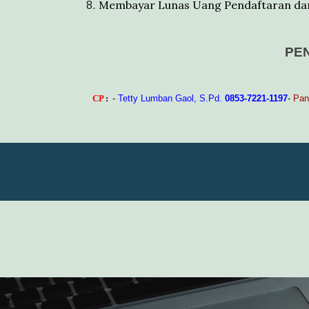
Membayar Lunas Uang Pendaftaran dan 
PE
CP
:
-
Tetty Lumban Gaol, S.Pd.
0853-7221-1197
-
Pan