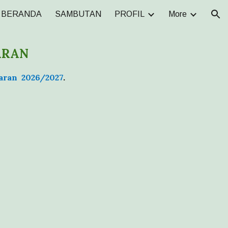
BERANDA
SAMBUTAN
PROFIL
More
ion
ARAN
jaran 202
6
/202
7
.